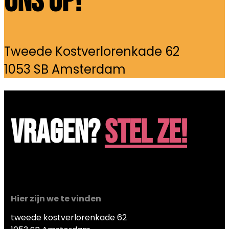
ons op!
Tweede Kostverlorenkade 62
1053 SB Amsterdam
VRAGEN?
STEL ZE!
Hier zijn we te vinden
tweede kostverlorenkade 62