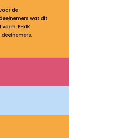
voor de
 deelnemers wat dit
l vorm. EHdK
e deelnemers.