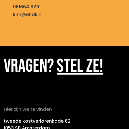
0616641929
kim@ehdk.nl
VRAGEN?
STEL ZE!
Hier zijn we te vinden
tweede kostverlorenkade 62
1053 SB Amsterdam